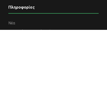
Πληροφορίες
Νέα
Εταιρική κοινωνική ευθύνη
Όροι χρήσης
Πολιτική Απορρήτου
Πολιτική Cookies
Επικοινωνία
Χρηματοδότηση
Κολλέγιο