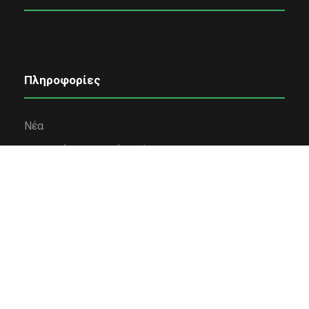
Πληροφορίες
Νέα
Εταιρική κοινωνική ευθύνη
Όροι χρήσης
Πολιτική Απορρήτου
Πολιτική Cookies
Επικοινωνία
Χρηματοδότηση