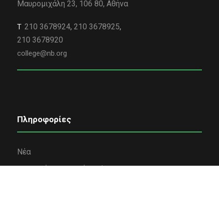
Μαυρομιχάλη 23, 106 80, Αθήνα
210 3678924
,
210 3678925
,
Τ
210 3678920
college@nb.org
Πληροφορίες
Νέα
Εταιρική κοινωνική ευθύνη
Όροι χρήσης
Πολιτική Απορρήτου