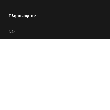
Πληροφορίες
Νέα
Εταιρική κοινωνική ευθύνη
Όροι χρήσης
Πολιτική Απορρήτου
Πολιτική Cookies
Επικοινωνία
Χρηματοδότηση
Κολλέγιο