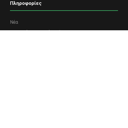
Πληροφορίες
Νέα
Εταιρική κοινωνική ευθύνη
Όροι χρήσης
Πολιτική Απορρήτου
Πολιτική Cookies
Επικοινωνία
Χρηματοδότηση
Κολλέγιο