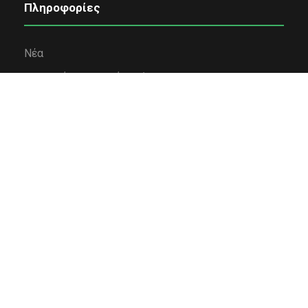
Πληροφορίες
Νέα
Εταιρική κοινωνική ευθύνη
Όροι χρήσης
Πολιτική Απορρήτου
Πολιτική Cookies
Επικοινωνία
Χρηματοδότηση
Κολλέγιο